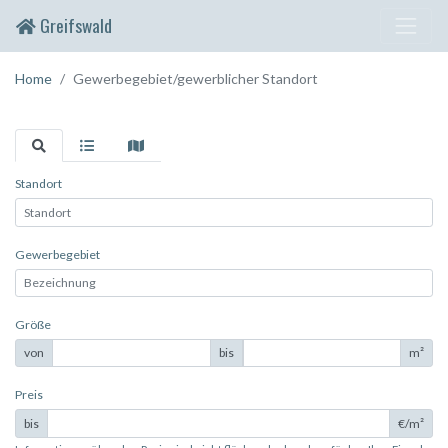
Greifswald
Home
Gewerbegebiet/gewerblicher Standort
Standort
Gewerbegebiet
Größe
von
bis
m²
Preis
bis
€/m²