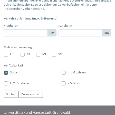
Informationen über den Preis sind nicht flächendeckend verfügbar. Ihre Eingabe
schränkt die Suchergebnisse daher auf Gewerbeflächen ein, in denen
Preisangaben vorhanden sind.
Verkehrsanbindung (max. Entfernung)
Flughafen
Autobahn
km
km
Gebietsausweisung
GE
GI
MI
SO
Verfügbarkeit
Sofort
In 1-2 Jahren
In 2 - 5 Jahren
> 5 Jahre
Universitäts- und Hansestadt Greifswald